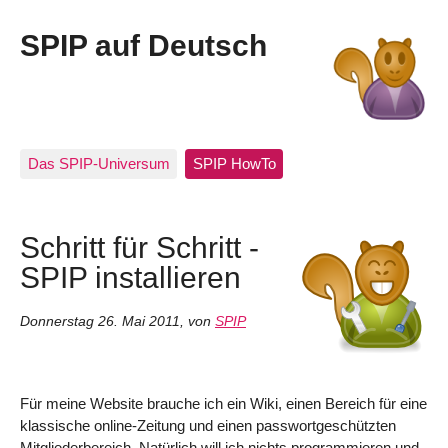
SPIP auf Deutsch
Das SPIP-Universum
SPIP HowTo
Schritt für Schritt -
SPIP installieren
Donnerstag 26. Mai 2011
,
von
SPIP
Für meine Website brauche ich ein Wiki, einen Bereich für eine
klassische online-Zeitung und einen passwortgeschützten
Mitgliederbereich. Natürlich will ich nichts programmieren und