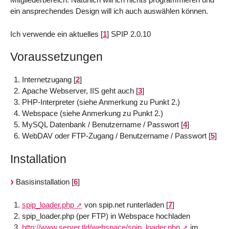
ein ansprechendes Design will ich auch auswählen können.
Ich verwende ein aktuelles
[
1
]
SPIP 2.0.10
Voraussetzungen
Internetzugang
[
2
]
Apache Webserver, IIS geht auch
[
3
]
PHP-Interpreter (siehe Anmerkung zu Punkt 2.)
Webspace (siehe Anmerkung zu Punkt 2.)
MySQL Datenbank / Benutzername / Passwort
[
4
]
WebDAV oder FTP-Zugang / Benutzername / Passwort
[
5
]
Installation
Basisinstallation
[
6
]
spip_loader.php
von spip.net runterladen
[
7
]
spip_loader.php (per FTP) in Webspace hochladen
http://www.server.tld/webspace/spip_loader.php
im